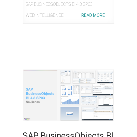
SAP BUSINESSOBJECTS BI 4.3 SP03
,
WEB INTELLIGENCE
READ MORE
SAP BusinessObjects BI