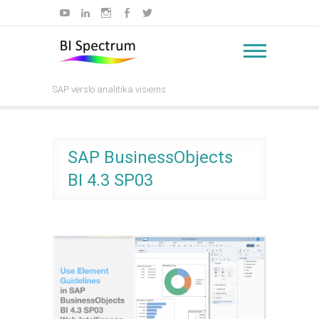
Skip
YouTube
LinkedIn
Instagram
Facebook
Twitter
to
content
SAP verslo analitika visiems.
SAP BusinessObjects
BI 4.3 SP03