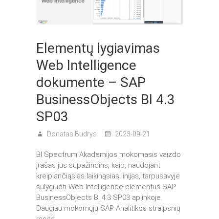
Elementų lygiavimas
Web Intelligence
dokumente – SAP
BusinessObjects BI 4.3
SP03
Donatas Budrys
2023-09-21
BI Spectrum Akademijos mokomasis vaizdo
įrašas jus supažindins, kaip, naudojant
kreipiančiąsias laikinąsias linijas, tarpusavyje
sulygiuoti Web Intelligence elementus SAP
BusinessObjects BI 4.3 SP03 aplinkoje.
Daugiau mokomųjų SAP Analitikos straipsnių
rasite…