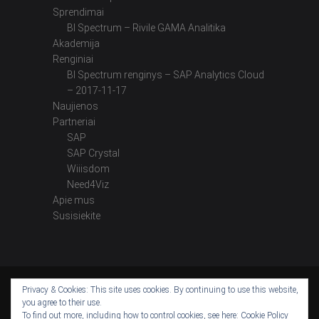
Sprendimai
BI Spectrum – Rivile GAMA Analitika
Akademija
Renginiai
BI Spectrum renginys – SAP Analytics Cloud
– 2017-11-17
Naujienos
Partneriai
SAP
SAP Crystal
Wiiisdom
Need4Viz
Apie mus
Susisiekite
Privacy & Cookies: This site uses cookies. By continuing to use this website,
YouTube
LinkedIn
Instagram
Facebook
Twitter
you agree to their use.
To find out more, including how to control cookies, see here:
Cookie Policy