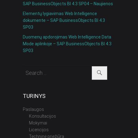
SAP BusinessObjects BI 4.3 SP04 – Naujienos
Elementų lygiavimas Web Intelligence
dokumente – SAP BusinessObjects BI 4.3
SP03
Duomenų apdorojimas Web Intelligence Data
Mode aplinkoje – SAP BusinessObjects BI 4.3
SP03
TURINYS
Paslaugos
Konsultacijos
Mokymai
Licencijos
Techninė priežiūra