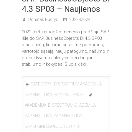
4.3 SP03 – Naujienos
Donatas Budrys
2023-02-24
2022 metų gruodžio mėnesio pradžioje SAP
išleido SAP BusinessObjects BI 4.3 SP03
atnaujinimą, kuriame surasime patobulintą
vartotojo sąsają, naujų patogumo, našumo ir
produktyvumo galimybių bei daugiau
stabilumo ir kokybės. Šiuolaikiški,…
CATEGORY :
BI SPECTRUM AKADEMIJA
,
SAP ANALITIKA
,
SAP NAUJIENOS
AKADEMIJA
,
BI SPECTRUM AKADEMIJA
,
SAP ANALITIKA
,
SAP ANALYTICS
,
SAP BUSINESSOBJECTS BI 4.3
,