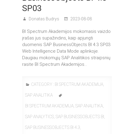
SP03
Donatas Budrys
2023-08-08
BI Spectrum Akademijos mokomasis vaizdo
įrašas jus supažindins, kaip apjungti
duomenis SAP BusinessObjects BI 4.3 SP03
Web Intelligence Data Mode aplinkoje.
Daugiau mokomųjų SAP Analitikos straipsnių
rasite BI Spectrum Akademijos…
CATEGORY :
BI SPECTRUM AKADEMIJA
,
SAP ANALITIKA
BI SPECTRUM AKADEMIJA
,
SAP ANALITIKA
,
SAP ANALYTICS
,
SAP BUSINESSOBJECTS BI
,
SAP BUSINESSOBJECTS BI 4.3
,