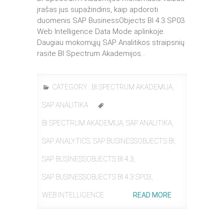
įrašas jus supažindins, kaip apdoroti
duomenis SAP BusinessObjects BI 4.3 SP03
Web Intelligence Data Mode aplinkoje.
Daugiau mokomųjų SAP Analitikos straipsnių
rasite BI Spectrum Akademijos…
CATEGORY :
BI SPECTRUM AKADEMIJA
,
SAP ANALITIKA
BI SPECTRUM AKADEMIJA
,
SAP ANALITIKA
,
SAP ANALYTICS
,
SAP BUSINESSOBJECTS BI
,
SAP BUSINESSOBJECTS BI 4.3
,
SAP BUSINESSOBJECTS BI 4.3 SP03
,
WEB INTELLIGENCE
READ MORE