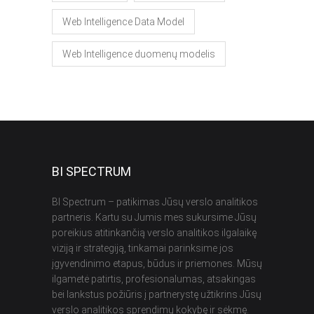
Web Intelligence Data Model
Web Intelligence duomenų modelis
BI SPECTRUM
BI Spectrum – patikimas Jūsų verslo analitikos
partneris. Kartu su Jumis mes sukursime Jūsų
poreikius atitinkančią verslo analitikos ilgalaikę
viziją ir strategiją, tinkamai parinksime jos
įgyvendinimo etapus, būdus ir priemones. Mūsų
ilgametė patirtis, profesionalumas, atsakingas
bei lankstus požiūris į partnerystę užtikrins Jūsų
verslo analitikos sprendimų kokybę ir sėkmę.