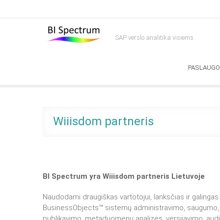
Skip
to
content
SAP verslo analitika visiems.
PASLAUG
Wiiisdom partneris
BI Spectrum yra Wiiisdom partneris Lietuvoje
Naudodami draugiškas vartotojui, lanksčias ir galinga
BusinessObjects™ sistemų administravimo, saugumo, int
publikavimo, metaduomenų analizės, versijavimo, audi