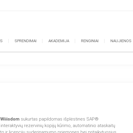
OS
SPRENDIMAI
AKADEMIJA
RENGINIAI
NAUJIENOS
s
Wiiisdom
sukurtas papildomas išplėstines SAP®
eraktyvių rezervinių kopijų kūrimo, automatinio ataskaitų
to ir licencijų suderinamumo priemones bei pritaikytuosius