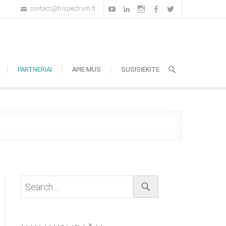
contact@bispectrum.lt
YouTube
LinkedIn
Instagram
Facebook
Twitter
PARTNERIAI
APIE MUS
SUSISIEKITE