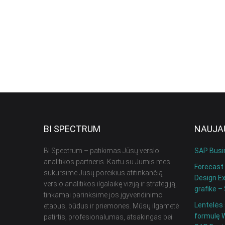
BI SPECTRUM
NAUJAU
BI Spectrum – patikimas Jūsų verslo
SAP Busi
analitikos partneris. Kartu su Jumis mes
Forecast
sukursime Jūsų poreikius atitinkančią
Design Ex
verslo analitikos ilgalaikę viziją ir strategiją,
grafike –
tinkamai parinksime jos įgyvendinimo
Lentelės 
etapus, būdus ir priemones. Mūsų ilgametė
formulę 
patirtis, profesionalumas, atsakingas bei