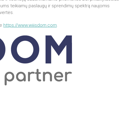
Jums teikiamų paslaugų ir sprendimų spektrą naujomis
vertės.
te
https://www.wiiisdom.com
.