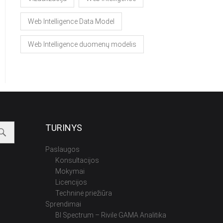
Web Intelligence Data Model
Web Intelligence duomenų modelis
TURINYS
Paslaugos
Konsultacijos
Mokymai
Licencijos
Techninė priežiūra
Sprendimai
BI Spectrum – Rivile GAMA Analitika