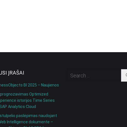
SI ĮRAŠAI
nessObjects BI 2025 – Naujienos
 prognozavimas Optimized
perience istorijos Time Series
 SAP Analytics Cloud
stulpelio paslėpimas naudojant
Web Intelligence dokumente –