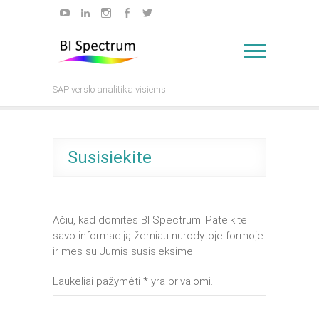
Skip
YouTube
LinkedIn
Instagram
Facebook
Twitter
to
content
SAP verslo analitika visiems.
Susisiekite
Ačiū, kad domitės BI Spectrum. Pateikite
savo informaciją žemiau nurodytoje formoje
ir mes su Jumis susisieksime.
Laukeliai pažymėti * yra privalomi.