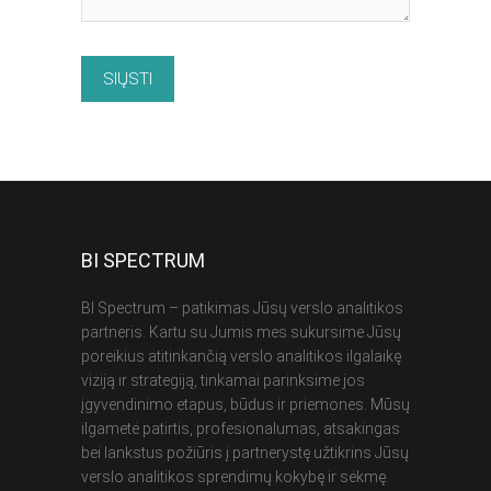
BI SPECTRUM
BI Spectrum – patikimas Jūsų verslo analitikos
partneris. Kartu su Jumis mes sukursime Jūsų
poreikius atitinkančią verslo analitikos ilgalaikę
viziją ir strategiją, tinkamai parinksime jos
įgyvendinimo etapus, būdus ir priemones. Mūsų
ilgametė patirtis, profesionalumas, atsakingas
bei lankstus požiūris į partnerystę užtikrins Jūsų
verslo analitikos sprendimų kokybę ir sėkmę.