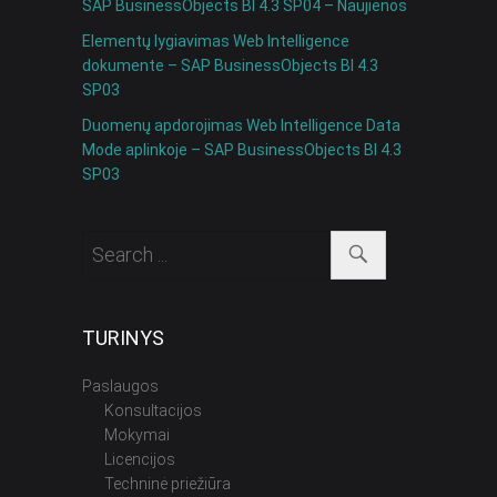
SAP BusinessObjects BI 4.3 SP04 – Naujienos
Elementų lygiavimas Web Intelligence
dokumente – SAP BusinessObjects BI 4.3
SP03
Duomenų apdorojimas Web Intelligence Data
Mode aplinkoje – SAP BusinessObjects BI 4.3
SP03
TURINYS
Paslaugos
Konsultacijos
Mokymai
Licencijos
Techninė priežiūra